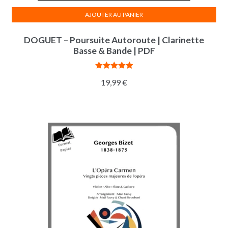
AJOUTER AU PANIER
DOGUET – Poursuite Autoroute | Clarinette
Basse & Bande | PDF
Note
5.00
19,99
€
sur 5