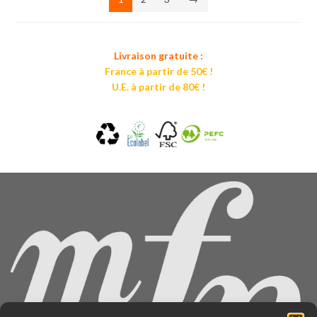
Livraison gratuite :
France à partir de 50€ !
U.E. à partir de 80€ !