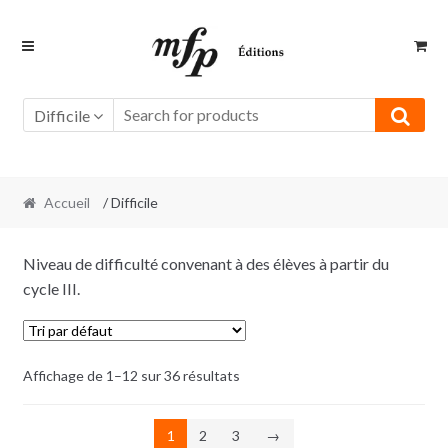
Retour
Aller
à
au
la
contenu
navigation
Difficile
Accueil
/ Difficile
Niveau de difficulté convenant à des élèves à partir du
cycle III.
Affichage de 1–12 sur 36 résultats
1
2
3
→