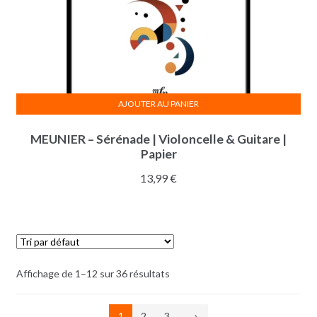
AJOUTER AU PANIER
MEUNIER – Sérénade | Violoncelle & Guitare |
Papier
13,99
€
Affichage de 1–12 sur 36 résultats
1
2
3
→