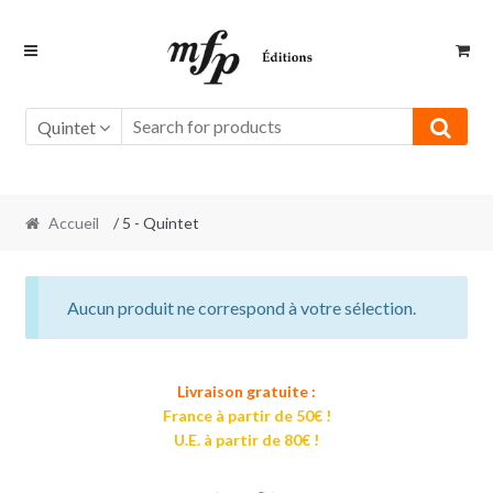
Retour
Aller
à
au
la
contenu
navigation
Quintet
Accueil
/ 5 - Quintet
Aucun produit ne correspond à votre sélection.
Livraison gratuite :
France à partir de 50€ !
U.E. à partir de 80€ !