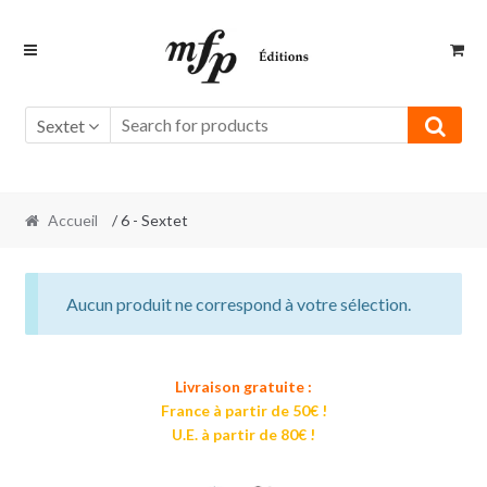
Retour
Aller
à
au
la
contenu
navigation
Sextet
Accueil
/ 6 - Sextet
Aucun produit ne correspond à votre sélection.
Livraison gratuite :
France à partir de 50€ !
U.E. à partir de 80€ !