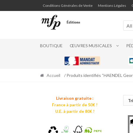
Retour
Aller
Conditions Générales de Vente
Mentions Légales
à
au
la
contenu
navigation
All
BOUTIQUE
ŒUVRES MUSICALES
PÉ
Accueil
/ Produits identifiés “HAENDEL Georg
Livraison gratuite :
France à partir de 50€ !
U.E. à partir de 80€ !