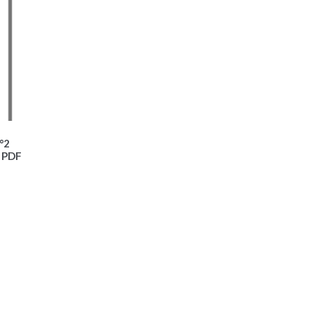
°2
| PDF