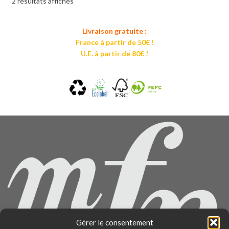
2 résultats affichés
Livraison gratuite :
France à partir de 50€ !
U.E. à partir de 80€ !
Gérer le consentement