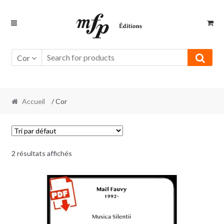
Retour
Aller
à
au
la
contenu
navigation
Cor
Accueil
/ Cor
2 résultats affichés