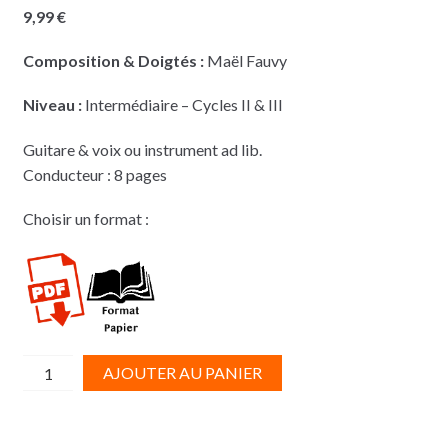
9,99
€
Composition & Doigtés :
Maël Fauvy
Niveau :
Intermédiaire – Cycles II & III
Guitare & voix ou instrument ad lib.
Conducteur : 8 pages
Choisir un format :
quantité
AJOUTER AU PANIER
de
FAUVY
-