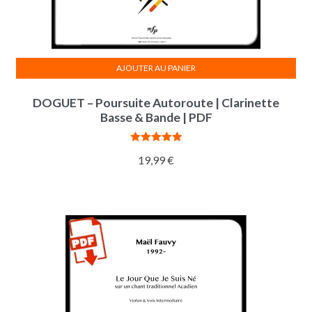
AJOUTER AU PANIER
DOGUET – Poursuite Autoroute | Clarinette
Basse & Bande | PDF
Note
5.00
19,99
€
sur 5