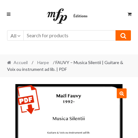
Retour
Aller
à
au
la
contenu
navigation
All
Accueil
/
Harpe
/ FAUVY – Musica Silentii | Guitare &
Voix ou instrument ad lib. | PDF
🔍