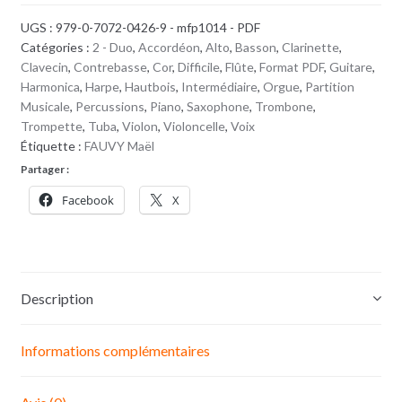
Musica
UGS :
979-0-7072-0426-9 - mfp1014 - PDF
Silentii
Catégories :
2 - Duo
,
Accordéon
,
Alto
,
Basson
,
Clarinette
,
|
Clavecin
,
Contrebasse
,
Cor
,
Difficile
,
Flûte
,
Format PDF
,
Guitare
,
Guitare
Harmonica
,
Harpe
,
Hautbois
,
Intermédiaire
,
Orgue
,
Partition
&
Musicale
,
Percussions
,
Piano
,
Saxophone
,
Trombone
,
Trompette
,
Tuba
,
Violon
,
Violoncelle
,
Voix
Voix
Étiquette :
FAUVY Maël
ou
Partager :
instrument
ad
Facebook
X
lib.
|
PDF
Description
Informations complémentaires