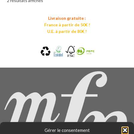
2 résultats affichés
Livraison gratuite :
France à partir de 50€ !
U.E. à partir de 80€ !
Gérer le consentement